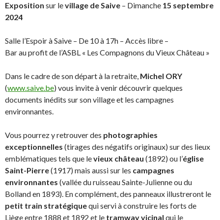
Exposition
sur le
village de Saive
– Dimanche
15 septembre
2024
Salle l’Espoir à Saive – De 10 à 17h – Accès libre –
Bar au profit de l’ASBL « Les Compagnons du Vieux Château »
Dans le cadre de son départ à la retraite,
Michel ORY
(
www.saive.be
) vous invite à venir découvrir quelques
documents inédits sur son village et les campagnes
environnantes.
Vous pourrez y retrouver des
photographies
exceptionnelles
(tirages des négatifs originaux) sur des lieux
emblématiques tels que le
vieux château
(1892) ou l’
église
Saint-Pierre
(1917) mais aussi sur les
campagnes
environnantes
(vallée du ruisseau Sainte-Julienne ou du
Bolland en 1893). En complément, des panneaux illustreront le
petit train stratégique
qui servi à construire les forts de
Liège entre 1888 et 1892 et le
tramway vicinal
qui le