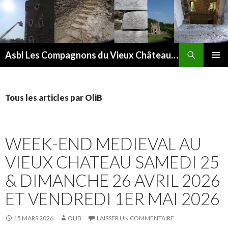
Recherche
Asbl Les Compagnons du Vieux Château de Saive
ALLER
MENU
AU
PRINCI
CONTENU
Tous les articles par OliB
WEEK-END MEDIEVAL AU
VIEUX CHATEAU SAMEDI 25
& DIMANCHE 26 AVRIL 2026
ET VENDREDI 1ER MAI 2026
15 MARS 2026
OLIB
LAISSER UN COMMENTAIRE